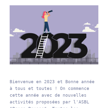
Bienvenue en 2023 et Bonne année 
à tous et toutes ! On commence 
cette année avec de nouvelles 
activités proposées par l'ASBL 